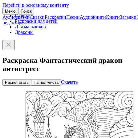
Перейти к основному контенту
Меню
Поиск
Главная
Аудиосказки
Сказки
Раскраски
Песни
Аудиокниги
Книги
Загадки
Раскраски для детей
редактора
Для мальчиков
Драконы
Раскраска Фантастический дракон
антистресс
Скачать
Распечатать
На пол-листа