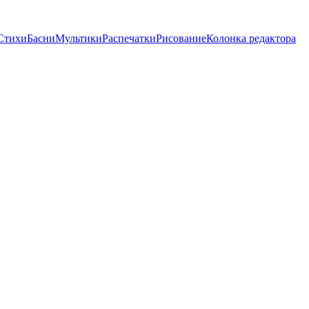
Стихи
Басни
Мультики
Распечатки
Рисование
Колонка редактора