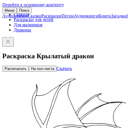
Перейти к основному контенту
Меню
Поиск
Главная
Аудиосказки
Сказки
Раскраски
Песни
Аудиокниги
Книги
Загадки
Раскраски для детей
Для мальчиков
Драконы
Раскраска Крылатый дракон
Скачать
Распечатать
На пол-листа