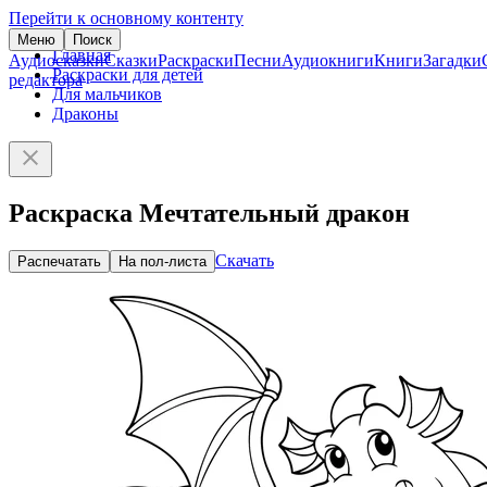
Перейти к основному контенту
Меню
Поиск
Главная
Аудиосказки
Сказки
Раскраски
Песни
Аудиокниги
Книги
Загадки
Раскраски для детей
редактора
Для мальчиков
Драконы
Раскраска Мечтательный дракон
Скачать
Распечатать
На пол-листа