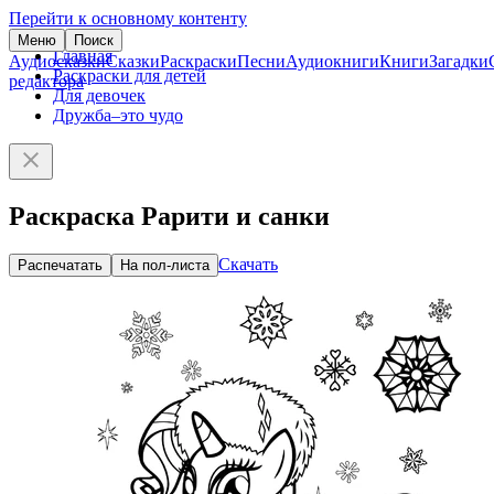
Перейти к основному контенту
Меню
Поиск
Главная
Аудиосказки
Сказки
Раскраски
Песни
Аудиокниги
Книги
Загадки
Раскраски для детей
редактора
Для девочек
Дружба–это чудо
Раскраска Рарити и санки
Скачать
Распечатать
На пол-листа