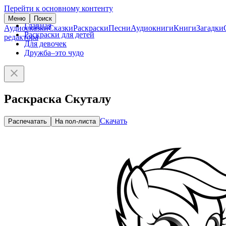
Перейти к основному контенту
Меню
Поиск
Главная
Аудиосказки
Сказки
Раскраски
Песни
Аудиокниги
Книги
Загадки
Раскраски для детей
редактора
Для девочек
Дружба–это чудо
Раскраска Скуталу
Скачать
Распечатать
На пол-листа