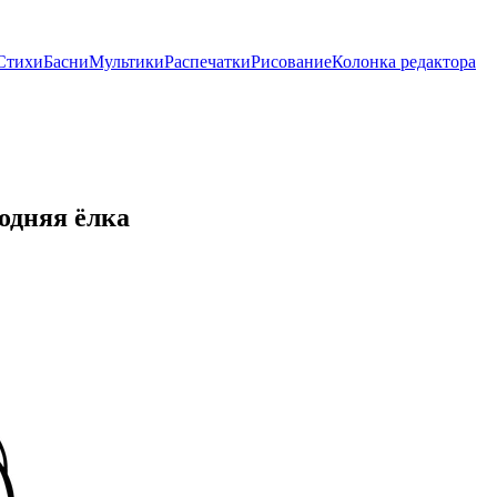
Стихи
Басни
Мультики
Распечатки
Рисование
Колонка редактора
одняя ёлка