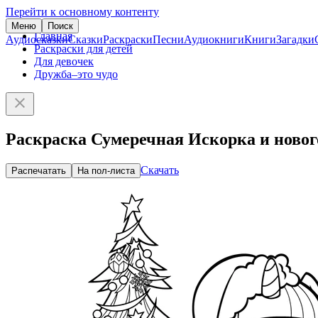
Перейти к основному контенту
Меню
Поиск
Главная
Аудиосказки
Сказки
Раскраски
Песни
Аудиокниги
Книги
Загадки
Раскраски для детей
Для девочек
Дружба–это чудо
Раскраска Сумеречная Искорка и новог
Скачать
Распечатать
На пол-листа