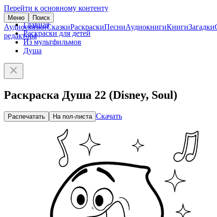
Перейти к основному контенту
Меню
Поиск
Главная
Аудиосказки
Сказки
Раскраски
Песни
Аудиокниги
Книги
Загадки
Раскраски для детей
редактора
Из мультфильмов
Душа
Раскраска Душа 22 (Disney, Soul)
Скачать
Распечатать
На пол-листа