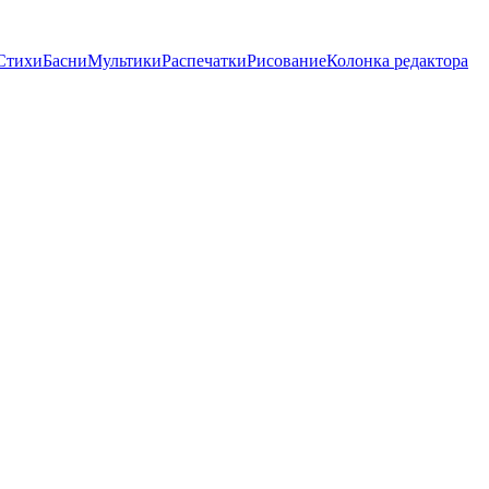
Стихи
Басни
Мультики
Распечатки
Рисование
Колонка редактора