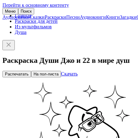
Перейти к основному контенту
Меню
Поиск
Главная
Аудиосказки
Сказки
Раскраски
Песни
Аудиокниги
Книги
Загадки
Раскраски для детей
Из мультфильмов
Душа
Раскраска Души Джо и 22 в мире душ
Скачать
Распечатать
На пол-листа