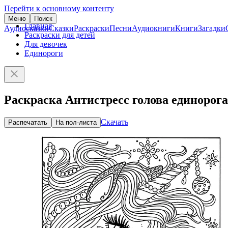
Перейти к основному контенту
Меню
Поиск
Главная
Аудиосказки
Сказки
Раскраски
Песни
Аудиокниги
Книги
Загадки
Раскраски для детей
Для девочек
Единороги
Раскраска Антистресс голова единорога
Скачать
Распечатать
На пол-листа