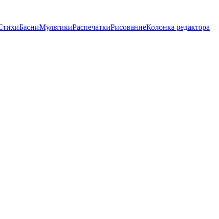
Стихи
Басни
Мультики
Распечатки
Рисование
Колонка редактора