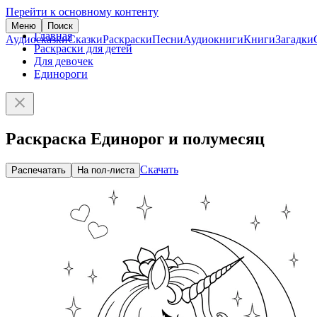
Перейти к основному контенту
Меню
Поиск
Главная
Аудиосказки
Сказки
Раскраски
Песни
Аудиокниги
Книги
Загадки
Раскраски для детей
Для девочек
Единороги
Раскраска Единорог и полумесяц
Скачать
Распечатать
На пол-листа