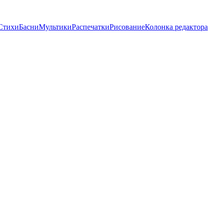
Стихи
Басни
Мультики
Распечатки
Рисование
Колонка редактора