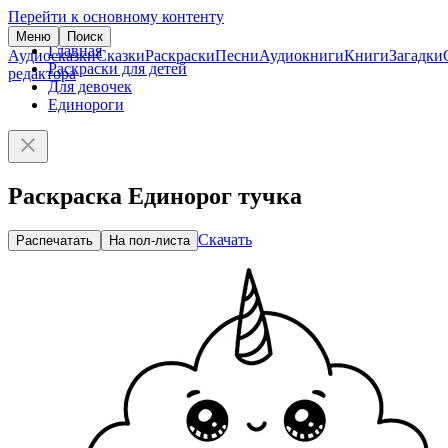
Перейти к основному контенту
Меню
Поиск
Главная
Аудиосказки
Сказки
Раскраски
Песни
Аудиокниги
Книги
Загадки
Раскраски для детей
редактора
Для девочек
Единороги
Раскраска Единорог тучка
Скачать
Распечатать
На пол-листа