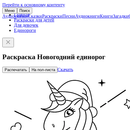
Перейти к основному контенту
Меню
Поиск
Главная
Аудиосказки
Сказки
Раскраски
Песни
Аудиокниги
Книги
Загадки
Раскраски для детей
Для девочек
Единороги
Раскраска Новогодний единорог
Скачать
Распечатать
На пол-листа