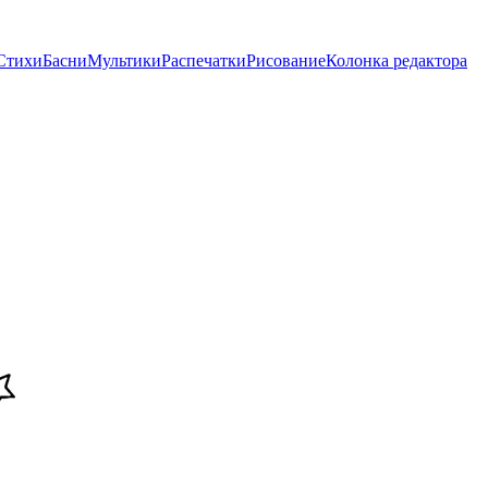
Стихи
Басни
Мультики
Распечатки
Рисование
Колонка редактора