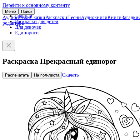
Перейти к основному контенту
Меню
Поиск
Главная
Аудиосказки
Сказки
Раскраски
Песни
Аудиокниги
Книги
Загадки
Раскраски для детей
редактора
Для девочек
Единороги
Раскраска Прекрасный единорог
Скачать
Распечатать
На пол-листа