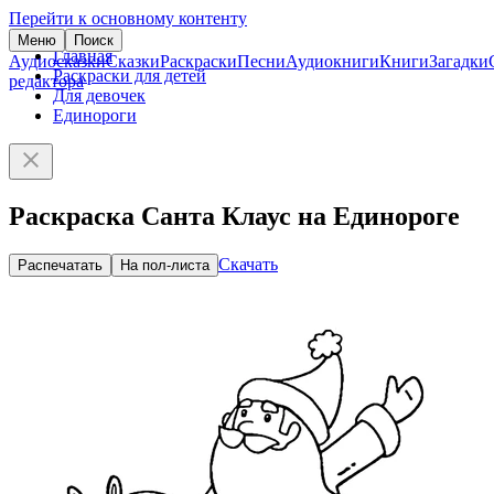
Перейти к основному контенту
Меню
Поиск
Главная
Аудиосказки
Сказки
Раскраски
Песни
Аудиокниги
Книги
Загадки
Раскраски для детей
редактора
Для девочек
Единороги
Раскраска Санта Клаус на Единороге
Скачать
Распечатать
На пол-листа