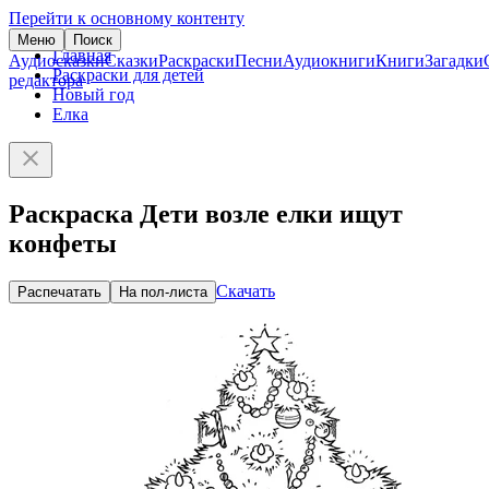
Перейти к основному контенту
Меню
Поиск
Главная
Аудиосказки
Сказки
Раскраски
Песни
Аудиокниги
Книги
Загадки
Раскраски для детей
редактора
Новый год
Елка
Раскраска Дети возле елки ищут
конфеты
Скачать
Распечатать
На пол-листа