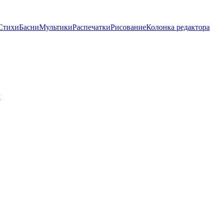
Стихи
Басни
Мультики
Распечатки
Рисование
Колонка редактора
х