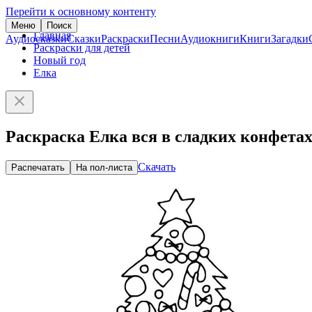
Перейти к основному контенту
Меню
Поиск
Главная
Аудиосказки
Сказки
Раскраски
Песни
Аудиокниги
Книги
Загадки
Раскраски для детей
Новый год
Елка
Раскраска Елка вся в сладких конфета
Скачать
Распечатать
На пол-листа