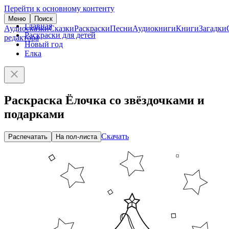
Перейти к основному контенту
Меню
Поиск
Главная
Аудиосказки
Сказки
Раскраски
Песни
Аудиокниги
Книги
Загадки
Раскраски для детей
редактора
Новый год
Елка
Раскраска Ёлочка со звёздочками и
подарками
Скачать
Распечатать
На пол-листа