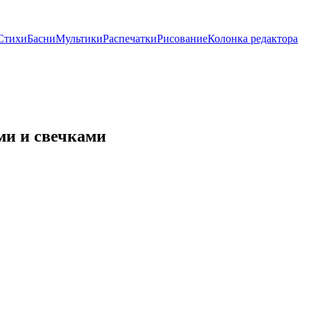
Стихи
Басни
Мультики
Распечатки
Рисование
Колонка редактора
ми и свечками