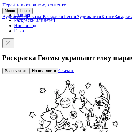
Перейти к основному контенту
Меню
Поиск
Главная
Аудиосказки
Сказки
Раскраски
Песни
Аудиокниги
Книги
Загадки
Раскраски для детей
Новый год
Елка
Раскраска Гномы украшают елку шара
Скачать
Распечатать
На пол-листа