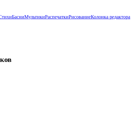
Стихи
Басни
Мультики
Распечатки
Рисование
Колонка редактора
иков