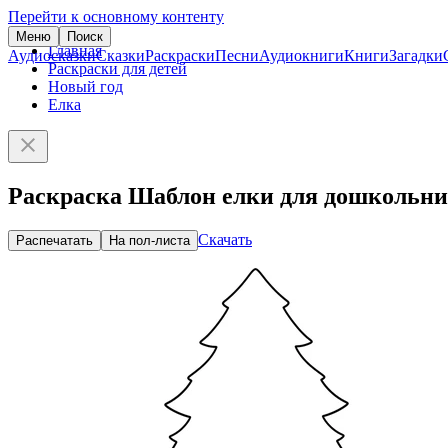
Перейти к основному контенту
Меню
Поиск
Главная
Аудиосказки
Сказки
Раскраски
Песни
Аудиокниги
Книги
Загадки
Раскраски для детей
Новый год
Елка
Раскраска Шаблон елки для дошкольн
Скачать
Распечатать
На пол-листа