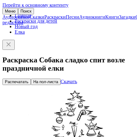
Перейти к основному контенту
Меню
Поиск
Главная
Аудиосказки
Сказки
Раскраски
Песни
Аудиокниги
Книги
Загадки
Раскраски для детей
редактора
Новый год
Елка
Раскраска Собака сладко спит возле
праздничной елки
Скачать
Распечатать
На пол-листа