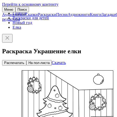
Перейти к основному контенту
Меню
Поиск
Главная
Аудиосказки
Сказки
Раскраски
Песни
Аудиокниги
Книги
Загадки
Раскраски для детей
редактора
Новый год
Елка
Раскраска Украшение елки
Скачать
Распечатать
На пол-листа