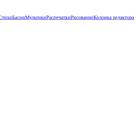
Стихи
Басни
Мультики
Распечатки
Рисование
Колонка редактора