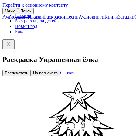
Перейти к основному контенту
Меню
Поиск
Главная
Аудиосказки
Сказки
Раскраски
Песни
Аудиокниги
Книги
Загадки
Раскраски для детей
Новый год
Елка
Раскраска Украшенная ёлка
Скачать
Распечатать
На пол-листа