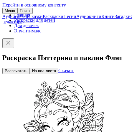
Перейти к основному контенту
Меню
Поиск
Главная
Аудиосказки
Сказки
Раскраски
Песни
Аудиокниги
Книги
Загадки
Раскраски для детей
редактора
Для девочек
Энчантималс
Раскраска Пэттерина и павлин Флэп
Скачать
Распечатать
На пол-листа