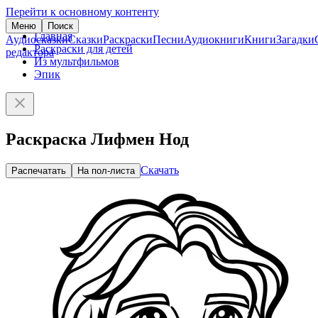
Перейти к основному контенту
Меню
Поиск
Главная
Аудиосказки
Сказки
Раскраски
Песни
Аудиокниги
Книги
Загадки
Раскраски для детей
редактора
Из мультфильмов
Эпик
Раскраска Лифмен Нод
Скачать
Распечатать
На пол-листа