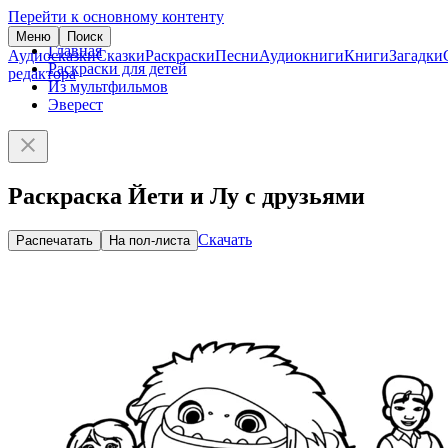
Перейти к основному контенту
Меню
Поиск
Главная
Аудиосказки
Сказки
Раскраски
Песни
Аудиокниги
Книги
Загадки
Раскраски для детей
редактора
Из мультфильмов
Эверест
Раскраска Йети и Лу с друзьями
Скачать
Распечатать
На пол-листа