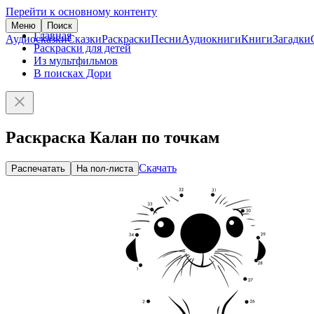
Перейти к основному контенту
Меню
Поиск
Главная
Аудиосказки
Сказки
Раскраски
Песни
Аудиокниги
Книги
Загадки
Раскраски для детей
Из мультфильмов
В поисках Дори
Раскраска Калан по точкам
Скачать
Распечатать
На пол-листа