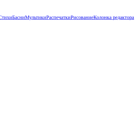
Стихи
Басни
Мультики
Распечатки
Рисование
Колонка редактора