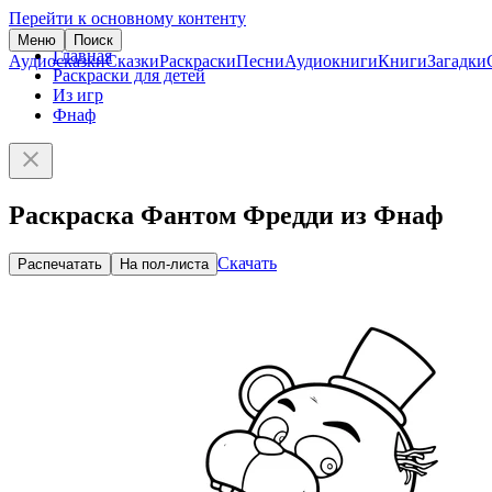
Перейти к основному контенту
Меню
Поиск
Главная
Аудиосказки
Сказки
Раскраски
Песни
Аудиокниги
Книги
Загадки
Раскраски для детей
Из игр
Фнаф
Раскраска Фантом Фредди из Фнаф
Скачать
Распечатать
На пол-листа