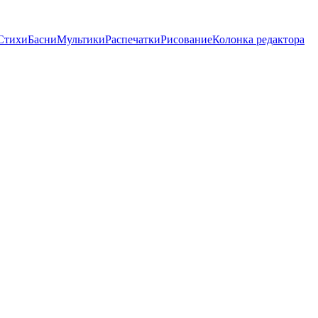
Стихи
Басни
Мультики
Распечатки
Рисование
Колонка редактора