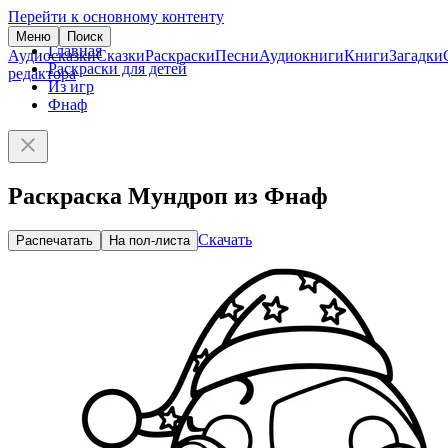
Перейти к основному контенту
Меню
Поиск
Главная
Аудиосказки
Сказки
Раскраски
Песни
Аудиокниги
Книги
Загадки
Раскраски для детей
редактора
Из игр
Фнаф
Раскраска Мундроп из Фнаф
Скачать
Распечатать
На пол-листа