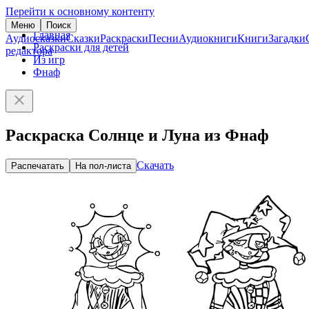
Перейти к основному контенту
Меню
Поиск
Главная
Аудиосказки
Сказки
Раскраски
Песни
Аудиокниги
Книги
Загадки
Раскраски для детей
редактора
Из игр
Фнаф
Раскраска Солнце и Луна из Фнаф
Скачать
Распечатать
На пол-листа