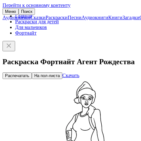
Перейти к основному контенту
Меню
Поиск
Главная
Аудиосказки
Сказки
Раскраски
Песни
Аудиокниги
Книги
Загадки
Раскраски для детей
Для мальчиков
Фортнайт
Раскраска Фортнайт Агент Рождества
Скачать
Распечатать
На пол-листа