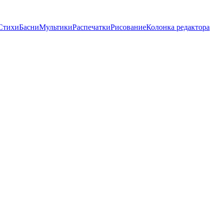
Стихи
Басни
Мультики
Распечатки
Рисование
Колонка редактора