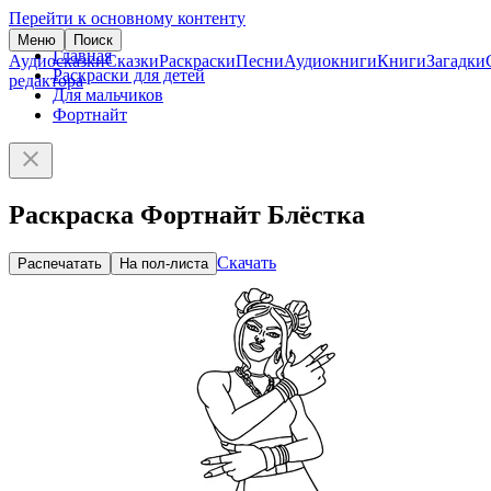
Перейти к основному контенту
Меню
Поиск
Главная
Аудиосказки
Сказки
Раскраски
Песни
Аудиокниги
Книги
Загадки
Раскраски для детей
редактора
Для мальчиков
Фортнайт
Раскраска Фортнайт Блёстка
Скачать
Распечатать
На пол-листа