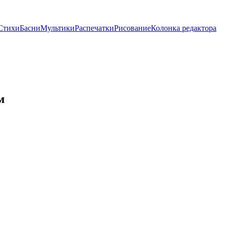
Стихи
Басни
Мультики
Распечатки
Рисование
Колонка редактора
м