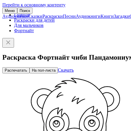
Перейти к основному контенту
Меню
Поиск
Главная
Аудиосказки
Сказки
Раскраски
Песни
Аудиокниги
Книги
Загадки
Раскраски для детей
Для мальчиков
Фортнайт
Раскраска Фортнайт чиби Пандамониу
Скачать
Распечатать
На пол-листа