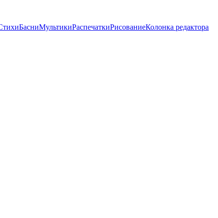
Стихи
Басни
Мультики
Распечатки
Рисование
Колонка редактора