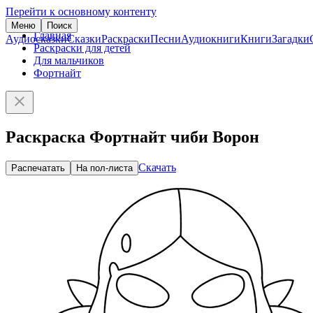
Перейти к основному контенту
Меню
Поиск
Главная
Аудиосказки
Сказки
Раскраски
Песни
Аудиокниги
Книги
Загадки
Раскраски для детей
Для мальчиков
Фортнайт
Раскраска Фортнайт чиби Ворон
Скачать
Распечатать
На пол-листа