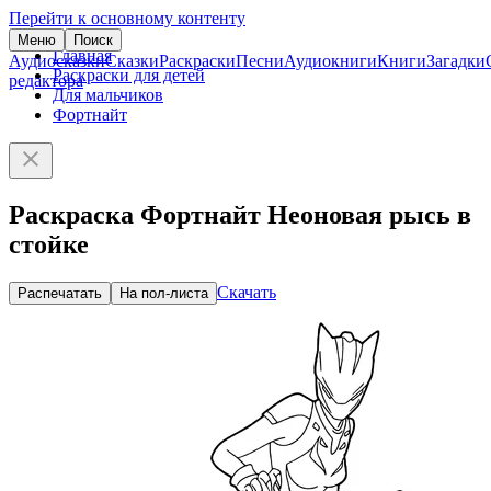
Перейти к основному контенту
Меню
Поиск
Главная
Аудиосказки
Сказки
Раскраски
Песни
Аудиокниги
Книги
Загадки
Раскраски для детей
редактора
Для мальчиков
Фортнайт
Раскраска Фортнайт Неоновая рысь в
стойке
Скачать
Распечатать
На пол-листа