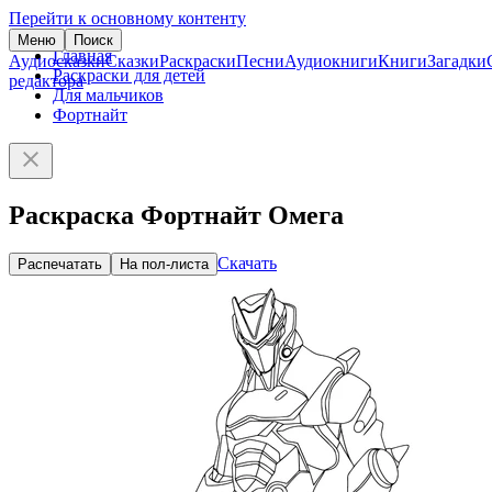
Перейти к основному контенту
Меню
Поиск
Главная
Аудиосказки
Сказки
Раскраски
Песни
Аудиокниги
Книги
Загадки
Раскраски для детей
редактора
Для мальчиков
Фортнайт
Раскраска Фортнайт Омега
Скачать
Распечатать
На пол-листа