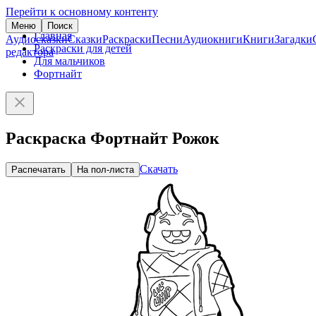
Перейти к основному контенту
Меню
Поиск
Главная
Аудиосказки
Сказки
Раскраски
Песни
Аудиокниги
Книги
Загадки
Раскраски для детей
редактора
Для мальчиков
Фортнайт
Раскраска Фортнайт Рожок
Скачать
Распечатать
На пол-листа