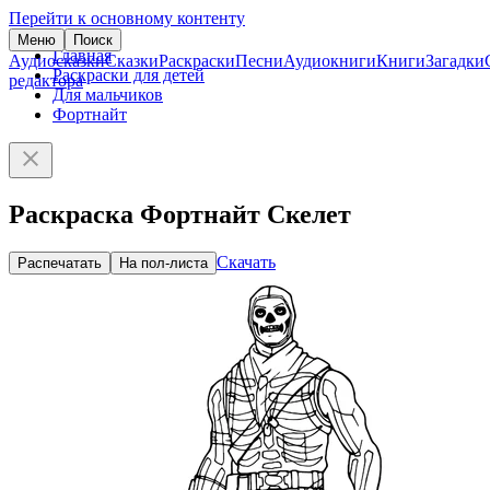
Перейти к основному контенту
Меню
Поиск
Главная
Аудиосказки
Сказки
Раскраски
Песни
Аудиокниги
Книги
Загадки
Раскраски для детей
редактора
Для мальчиков
Фортнайт
Раскраска Фортнайт Скелет
Скачать
Распечатать
На пол-листа