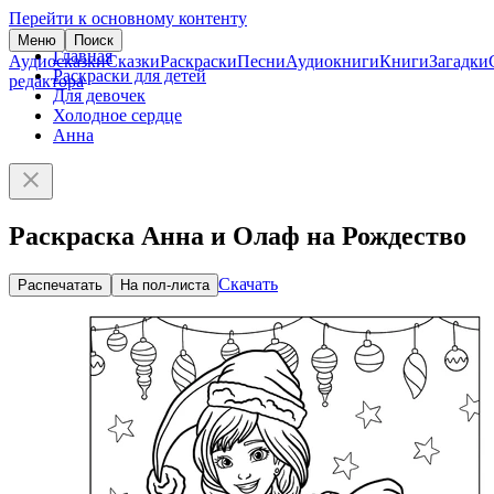
Перейти к основному контенту
Меню
Поиск
Главная
Аудиосказки
Сказки
Раскраски
Песни
Аудиокниги
Книги
Загадки
Раскраски для детей
редактора
Для девочек
Холодное сердце
Анна
Раскраска Анна и Олаф на Рождество
Скачать
Распечатать
На пол-листа