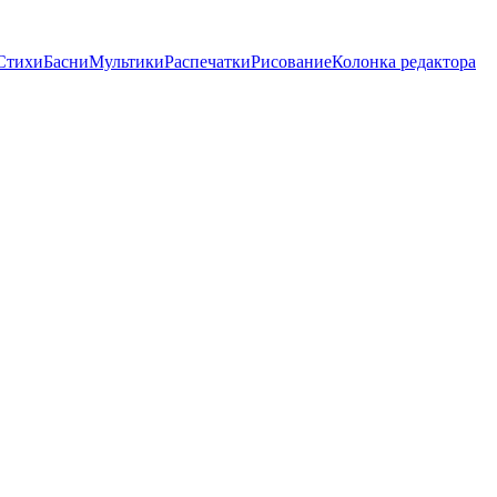
Стихи
Басни
Мультики
Распечатки
Рисование
Колонка редактора