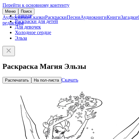
Перейти к основному контенту
Меню
Поиск
Главная
Аудиосказки
Сказки
Раскраски
Песни
Аудиокниги
Книги
Загадки
Раскраски для детей
редактора
Для девочек
Холодное сердце
Эльза
Раскраска Магия Эльзы
Скачать
Распечатать
На пол-листа