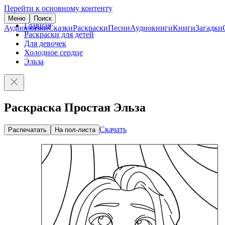
Перейти к основному контенту
Меню
Поиск
Главная
Аудиосказки
Сказки
Раскраски
Песни
Аудиокниги
Книги
Загадки
Раскраски для детей
Для девочек
Холодное сердце
Эльза
Раскраска Простая Эльза
Скачать
Распечатать
На пол-листа