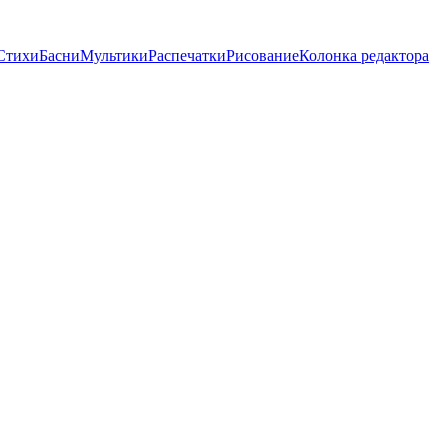
Стихи
Басни
Мультики
Распечатки
Рисование
Колонка редактора