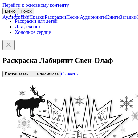
Перейти к основному контенту
Меню
Поиск
Главная
Аудиосказки
Сказки
Раскраски
Песни
Аудиокниги
Книги
Загадки
Раскраски для детей
Для девочек
Холодное сердце
Раскраска Лабиринт Свен-Олаф
Скачать
Распечатать
На пол-листа