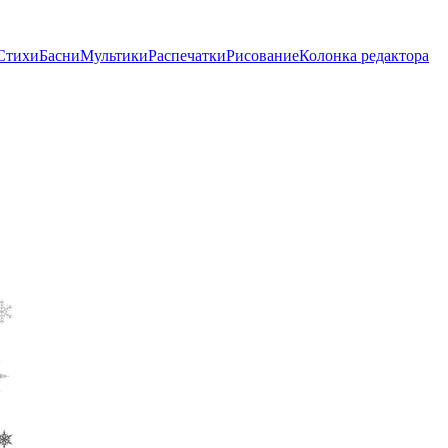
Стихи
Басни
Мультики
Распечатки
Рисование
Колонка редактора