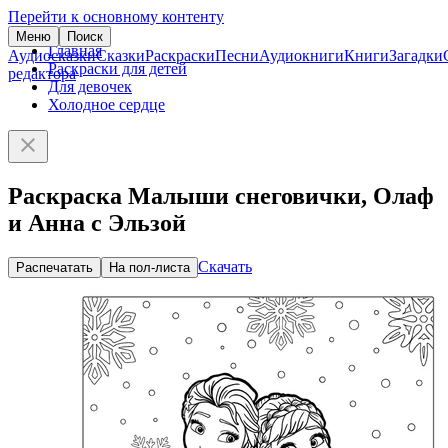
Перейти к основному контенту
Меню
Поиск
Главная
Аудиосказки
Сказки
Раскраски
Песни
Аудиокниги
Книги
Загадки
Раскраски для детей
редактора
Для девочек
Холодное сердце
Раскраска Малыши снеговички, Олаф
и Анна с Эльзой
Скачать
Распечатать
На пол-листа