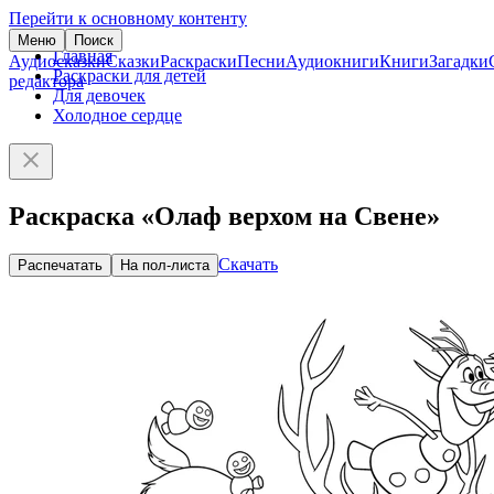
Перейти к основному контенту
Меню
Поиск
Главная
Аудиосказки
Сказки
Раскраски
Песни
Аудиокниги
Книги
Загадки
Раскраски для детей
редактора
Для девочек
Холодное сердце
Раскраска «Олаф верхом на Свене»
Скачать
Распечатать
На пол-листа