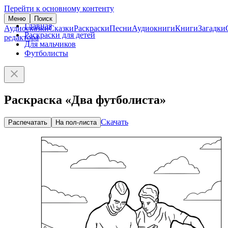
Перейти к основному контенту
Меню
Поиск
Главная
Аудиосказки
Сказки
Раскраски
Песни
Аудиокниги
Книги
Загадки
Раскраски для детей
редактора
Для мальчиков
Футболисты
Раскраска «Два футболиста»
Скачать
Распечатать
На пол-листа