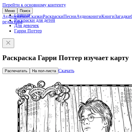
Перейти к основному контенту
Меню
Поиск
Главная
Аудиосказки
Сказки
Раскраски
Песни
Аудиокниги
Книги
Загадки
Раскраски для детей
редактора
Для девочек
Гарри Поттер
Раскраска Гарри Поттер изучает карту
Скачать
Распечатать
На пол-листа