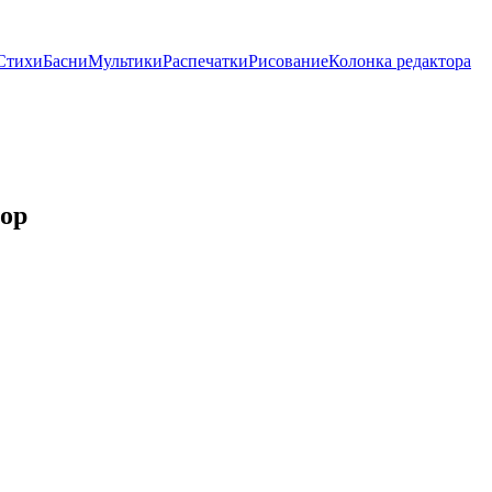
Стихи
Басни
Мультики
Распечатки
Рисование
Колонка редактора
ор