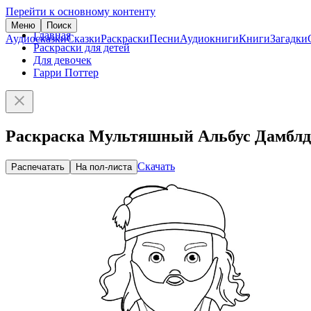
Перейти к основному контенту
Меню
Поиск
Главная
Аудиосказки
Сказки
Раскраски
Песни
Аудиокниги
Книги
Загадки
Раскраски для детей
Для девочек
Гарри Поттер
Раскраска Мультяшный Альбус Дамблд
Скачать
Распечатать
На пол-листа