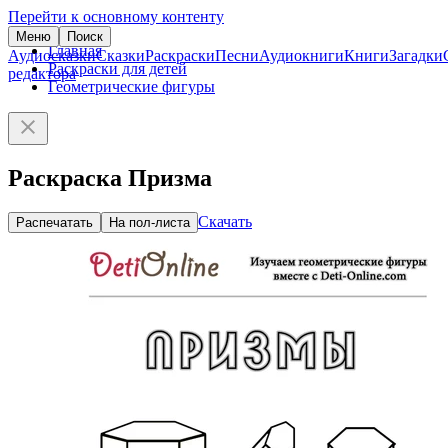
Перейти к основному контенту
Меню
Поиск
Главная
Аудиосказки
Сказки
Раскраски
Песни
Аудиокниги
Книги
Загадки
Раскраски для детей
редактора
Геометрические фигуры
Раскраска Призма
Скачать
Распечатать
На пол-листа