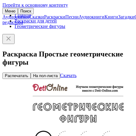
Перейти к основному контенту
Меню
Поиск
Главная
Аудиосказки
Сказки
Раскраски
Песни
Аудиокниги
Книги
Загадки
Раскраски для детей
редактора
Геометрические фигуры
Раскраска Простые геометрические
фигуры
Скачать
Распечатать
На пол-листа