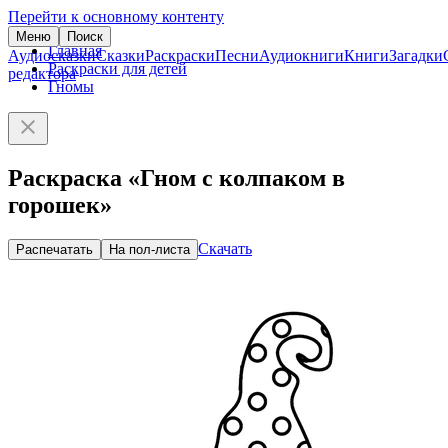
Перейти к основному контенту
Меню
Поиск
Главная
Аудиосказки
Сказки
Раскраски
Песни
Аудиокниги
Книги
Загадки
Раскраски для детей
редактора
Гномы
Раскраска «Гном с колпаком в
горошек»
Скачать
Распечатать
На пол-листа